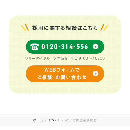
ミニ企業説明会
2023
/
06
/
24
イベント
採用に関する相談はこちら
合同企業説明会
2023
/
07
/
21
0120-314-556
イベント
合同企業説明会
2026
/
07
/
17
フリーダイヤル 受付時間 平日9:00〜18:00
イベント
WEBフォームで
ご相談・お問い合わせ
合同企業説明会
2023
/
06
/
19
イベント
合同企業説明会
2022
/
11
/
09
イベント
ホーム
»
イベント
»
WEB合同企業説明会
WEB合同企業説明会
2020
/
08
/
07