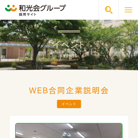
イベント
お気に入り
仕事を探す
応募する
EVENTS
キャリア支援
職員支援
WEB合同企業説明会
福利厚生
職員を知る
イベント
メッセージ
動画
法人概要
Q&A