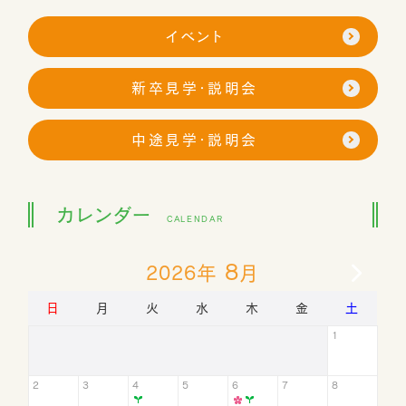
×
に開催予定のイベント情報
イベント
新卒見学・説明会
イベント
【 就職相談会 】～新規オープン事業
中途見学・説明会
2019
/
10
/
24
所 サービス付き高齢者向け住宅～
イベント
カレンダー
金城大学学内合同説明会へ参加しま
CALENDAR
す！
8
2026年
月
イベント
日
月
火
水
木
金
土
寺田ガーデン祭
2019
/
05
/
18
1
イベント
大阪滋慶学園「就職フェア2019」in 大
2
3
4
5
6
7
8
2019
/
05
/
13
阪城ホール