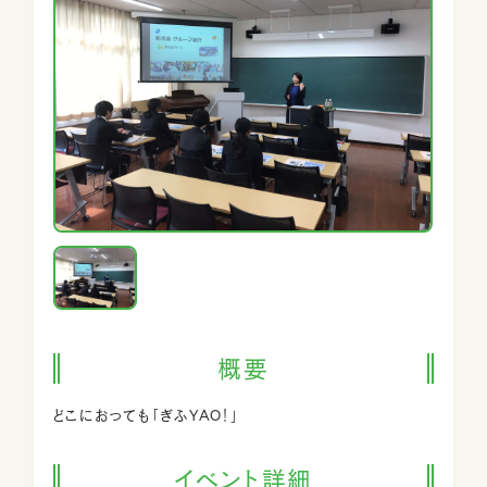
募集要項
介護事業部ブログ
在宅事業課
訪問看護特集
スタッフブログ
障がい福祉特集
お問い合わせ
資料請求
説明会・見学
申し込み
申し込み
概要
どこにおっても「ぎふYAO！」
イベント詳細